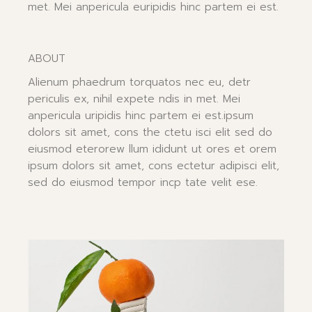
met. Mei anpericula euripidis hinc partem ei est.
ABOUT
Alienum phaedrum torquatos nec eu, detr
periculis ex, nihil expete ndis in met. Mei
anpericula uripidis hinc partem ei est.ipsum
dolors sit amet, cons the ctetu isci elit sed do
eiusmod eterorew llum ididunt ut ores et orem
ipsum dolors sit amet, cons ectetur adipisci elit,
sed do eiusmod tempor incp tate velit ese.