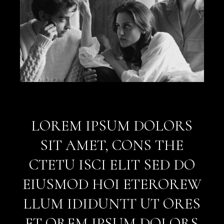
LOREM
IPSUM
DOLORS
SIT
AMET,
CONS
THE
CTETU
ISCI
ELIT
SED
DO
EIUSMOD
HOI
ETEROREW
LLUM
IDIDUNTT
UT
ORES
ET
OREM
IPSUM
DOLORS